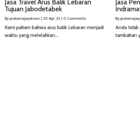
Jasa Travel Arus Balik Lebaran
Jasa Pe
Tujuan Jabodetabek
Indrama
By
pratamajayatrans
|
20
Apr, 23
|
0 Comments
By
pratamajay
Kami paham bahwa arus balik Lebaran menjadi
Anda tidak 
waktu yang melelahkan,…
tambahan y