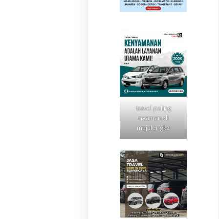
travel paling
nyaman di
majalengka