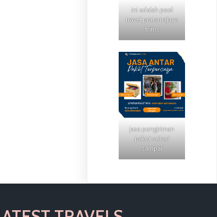
ini adalah pool
travel pratamajaya
trans
jasa pengiriman
paket sehari
sampai
LATEST TRAVELS