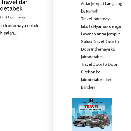
Travel dari
Antar Jemput Langsung
odetabek
ke Rumah
3
|
0 Comments
Travel Indramayu
ari Indramayu untuk
Jakarta Nyaman dengan
h salah…
Layanan Antar Jemput
Solusi Travel Door to
Door Indramayu ke
Jabodetabek
Travel Door to Door
Cirebon ke
Jabodetabek dan
Bandara