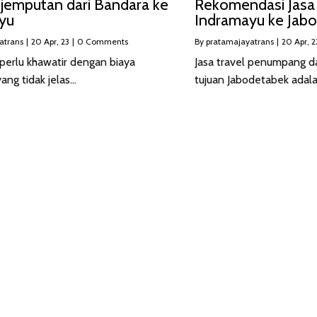
njemputan dari Bandara ke
Rekomendasi Jasa 
yu
Indramayu ke Jab
atrans
|
20
Apr, 23
|
0 Comments
By
pratamajayatrans
|
20
Apr, 2
perlu khawatir dengan biaya
Jasa travel penumpang d
ang tidak jelas…
tujuan Jabodetabek adala