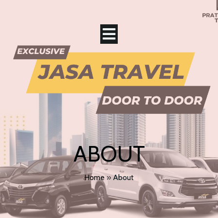
ABOUT
Home
»
About