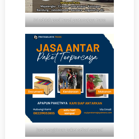
ini adalah pool travel pratamajaya trans
jasa pengiriman paket sehari sampai