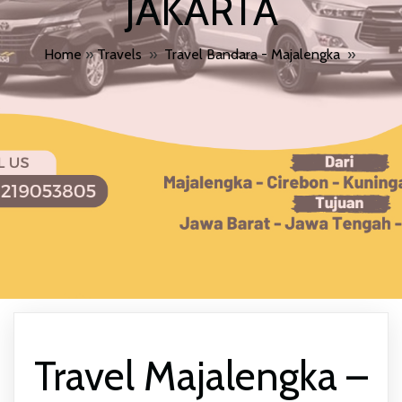
JAKARTA
Home
»
Travels
»
Travel Bandara - Majalengka
»
Travel Majalengka –