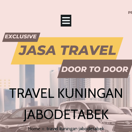
TRAVEL KUNINGAN
JABODETABEK
Home
»
travel kuningan jabodetabek