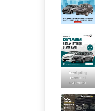
travel paling
nyaman di
majalengka