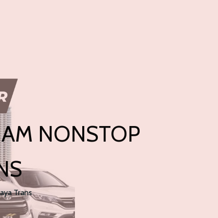
 JAM NONSTOP
NS
jaya Trans