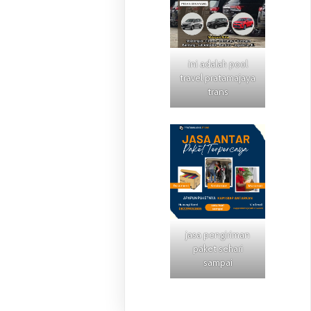
ini adalah pool
travel pratamajaya
trans
jasa pengiriman
paket sehari
sampai